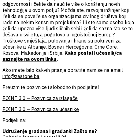
odgovornost i želite da naučite više o korištenju novih
tehnologija u ovom polju? Možda ste, razvojni inžinjer koji
želi da se poveže sa organizacijama civilnog društva koji
rade na nekim korisnim projektima? Ili ste samo osoba koja
želi da upozna više ljudi sličnih sebi i želi da sazna šta se to
dešava u svijetu, a pogotovo u jugoistočnoj Europi?
Troškove smještaja, putovanja i hrane su pokriveni za
učesnike iz Albanije, Bosne i Hercegovne, Crne Gore,
Kosova, Makedonije i Srbije.
Kako postati učesnik/ca
saznajte na ovom linku
.
Ako imate bilo kakvih pitanja obratite nam se na email
info@zastone.ba
Preuzmite pozivnice i slobodno ih podijelite!
POINT 3.0 – Pozivnica za izlagače
POINT 3.0 – Pozivnica za učesnike
Podijeli na:
Udruženje građana i građanki Zašto ne?