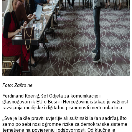
Foto: Zašto ne
Ferdinand Koenig, šef Odjela za komunikacije i
glasnogovornik EU u Bosni i Hercegovini, istakao je važnost
razvijanja medijske i digitalne pismenosti među mladima:
„Sve je lakše praviti uvjerljiv ali suštinski lažan sadržaj, što
samo po sebi nosi ogromne rizike za demokratske sisteme
temeljene na povjerenju i odgovornosti. Od ključne je