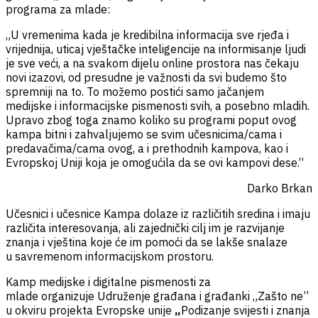
programa za mlade:
„U vremenima kada je kredibilna informacija sve rjeđa i
vrijednija, uticaj vještačke inteligencije na informisanje ljudi
je sve veći, a na svakom dijelu online prostora nas čekaju
novi izazovi, od presudne je važnosti da svi budemo što
spremniji na to. To možemo postići samo jačanjem
medijske i informacijske pismenosti svih, a posebno mladih.
Upravo zbog toga znamo koliko su programi poput ovog
kampa bitni i zahvaljujemo se svim učesnicima/cama i
predavačima/cama ovog, a i prethodnih kampova, kao i
Evropskoj Uniji koja je omogućila da se ovi kampovi dese.“
Darko Brkan
Učesnici i učesnice Kampa dolaze iz različitih sredina i imaju
razli
čita
interesovanja, ali zajednički cilj im je razvijanje
znanja i vještina koje će im pomoći da se lakše snalaze
u savremenom informacijskom prostoru.
Kamp medijske i digitalne pismenosti za
mlade organizuje Udruženje građana i građanki „Zašto ne”
u okviru projekta Evropske unije
„
Podizanje svijesti i znanja