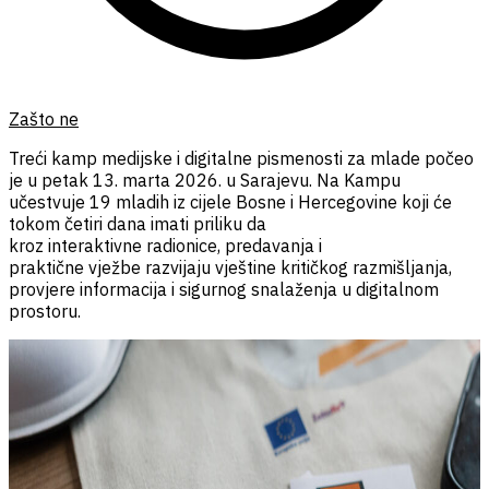
Zašto ne
Treći kamp medijske i digitalne pismenosti za mlade počeo
je u petak 13. marta
20
26.
u Sarajevu. Na Kampu
učestvuje
19
mladih iz
cijele
Bosne i Hercegovine koji će
tokom četiri dana imati priliku da
kroz
interaktivn
e
radionic
e
, predavanja i
praktičn
e
vježb
e
razvijaju vještine kritičkog razmišljanja,
provjere informacija i sigurnog snalaženja u digitalnom
prostoru.