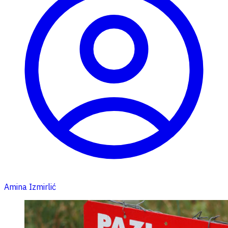
Amina Izmirlić