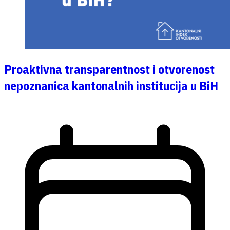
Proaktivna transparentnost i otvorenost
nepoznanica kantonalnih institucija u BiH