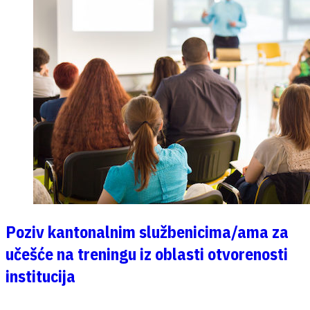
Poziv kantonalnim službenicima/ama za
učešće na treningu iz oblasti otvorenosti
institucija