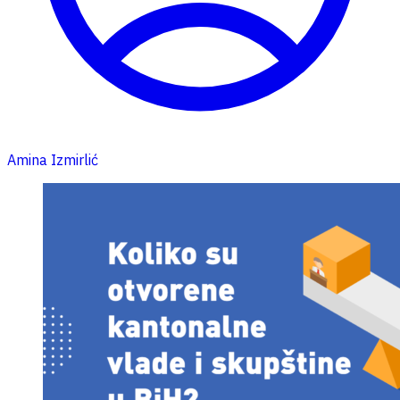
Amina Izmirlić