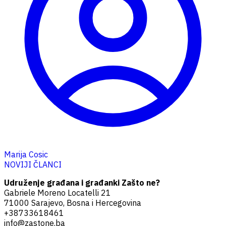
Marija Cosic
Navigacija
NOVIJI ČLANCI
člancima
Udruženje građana i građanki Zašto ne?
Gabriele Moreno Locatelli 21
71000 Sarajevo, Bosna i Hercegovina
+38733618461
info@zastone.ba