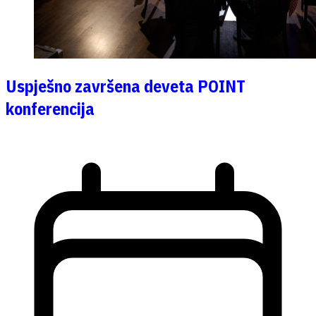
Uspješno završena deveta POINT
konferencija