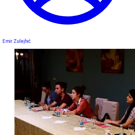
Emir Zulejhić