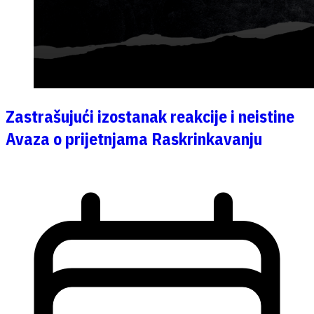
Zastrašujući izostanak reakcije i neistine
Avaza o prijetnjama Raskrinkavanju