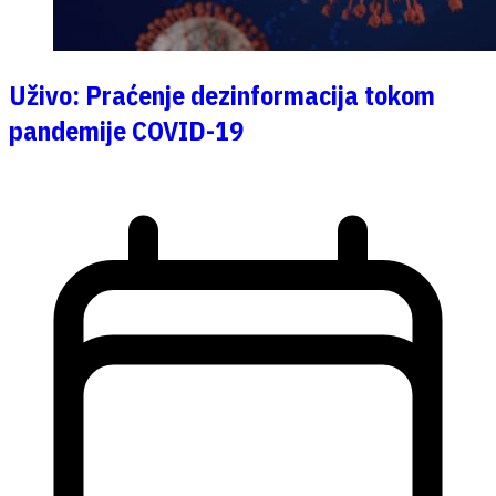
Uživo: Praćenje dezinformacija tokom
pandemije COVID-19